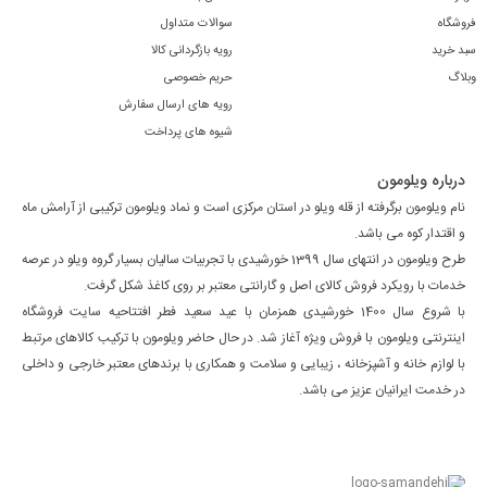
انباشته شدن رسوب بر کف اتو و منافذ خروج بخار کاملا طبیعی و غیر قابل
فروشگاه
سوالات متداول
سبد خرید
رویه بازگردانی کالا
اجتناب است و شما تنها کسی نیستید که با این مشکل مواجه می‌شوید.
وبلاگ
حریم خصوصی
استفاده مکرر از اتو برای اتو کردن لباس ها و و سایر پارچه ها به مرور زمان
رویه های ارسال سفارش
شیوه های پرداخت
سبب ایجاد و انباشته شدن رسوب در کف اتو می‌شود و به همین دلیل این
وسیله نیاز به پاک سازی به طور منظم دارد. استفاده از رسوب‌گیر با کیفیت و
درباره ویلومون
نام ویلومون برگرفته از قله ویلو در استان مرکزی است و نماد ویلومون ترکیبی از آرامش ماه
مطمئن سلامت اتو و در نهایت لباستان را تضمین می‌کند. رسوب گیر اتو
و اقتدار کوه می باشد.
بخار مدل TDZ1101 بسته 4 عددی برای تمامی کسانی که از اتوی بخار
طرح ویلومون در انتهای سال 1399 خورشیدی با تجربیات سالیان بسیار گروه ویلو در عرصه
خدمات با رویکرد فروش کالای اصل و گارانتی معتبر بر روی کاغذ شکل گرفت.
استفاده می‌کنند اهمیت بسیاری دارد. این رسوب‌گیر منافذ خروج اتوی‌تان
با شروع سال 1400 خورشیدی همزمان با عید سعید فطر افتتاحیه سایت فروشگاه
را باز می‌کند. این کار باعث می‌شود اتوی‌تان مانند روز اول کار کند. با بسته
اینترنتی ویلومون با فروش ویژه آغاز شد. در حال حاضر ویلومون با ترکیب کالاهای مرتبط
با لوازم خانه و آشپزخانه ، زیبایی و سلامت و همکاری با برندهای معتبر خارجی و داخلی
بودن منافذ، دیگر بخار امکان خارج شدن ندارد. با استفاده از این رسوب‌گیر
در خدمت ایرانیان عزیز می باشد.
لباس‌هایتان با کیفیت بالایی اتو می‌شود. برای از بین بردن رسوب راه‌های
دیگری هم هست اما این راه‌ها امکان آسیب به خود دستگاه را دارد. یا
ممکن است استفاده از محلول نامناسب باعث شود بعدها به لباستان آسیبی