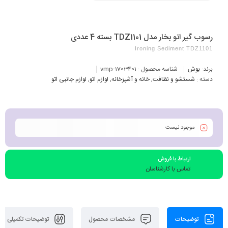
رسوب گیر اتو بخار مدل TDZ1101 بسته 4 عددی
Ironing Sediment TDZ1101
برند:
بوش
شناسه محصول :
vmp-1703401
دسته :
شستشو و نظافت
,
خانه و آشپزخانه
,
لوازم اتو
,
لوازم جانبی اتو
موجود نیست
ارتباط با فروش
تماس با کارشناسان
توضیحات
مشخصات محصول
توضیحات تکمیلی