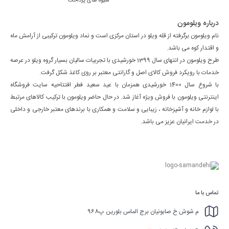
شیوه های پرداخت
درباره ویلومون
نام ویلومون برگرفته از قله ویلو در استان مرکزی است و نماد ویلومون ترکیبی از آرامش ماه
و اقتدار کوه می باشد.
طرح ویلومون در انتهای سال 1399 خورشیدی با تجربیات سالیان بسیار گروه ویلو در عرصه
خدمات با رویکرد فروش کالای اصل و گارانتی معتبر بر روی کاغذ شکل گرفت.
با شروع سال 1400 خورشیدی همزمان با عید سعید فطر افتتاحیه سایت فروشگاه
اینترنتی ویلومون با فروش ویژه آغاز شد. در حال حاضر ویلومون با ترکیب کالاهای مرتبط
با لوازم خانه و آشپزخانه ، زیبایی و سلامت و همکاری با برندهای معتبر خارجی و داخلی
در خدمت ایرانیان عزیز می باشد.
تماس با ما
م شوش خ صابونیان برج الماس بلورین پ968