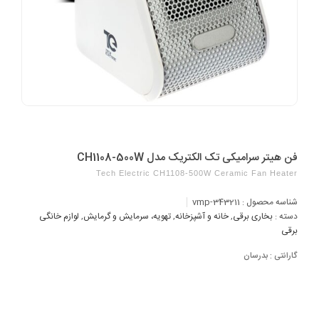
فن هیتر سرامیکی تک الکتریک مدل CH1108-500W
Tech Electric CH1108-500W Ceramic Fan Heater
شناسه محصول :
vmp-343211
دسته :
بخاری برقی
,
خانه و آشپزخانه
,
تهویه، سرمایش و گرمایش
,
لوازم خانگی
برقی
گارانتی : بدرسان